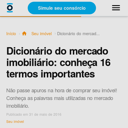
close
menu
Simule seu consórcio
Categorias
Início
home
Seu imóvel
Dicionário do mercad...
Materiais Gratuitos
Dicionário do mercado
imobiliário: conheça 16
Sobre a Racon
termos importantes
A Racon
Não passe apuros na hora de comprar seu imóvel!
Conheça as palavras mais utilizadas no mercado
imobiliário.
Publicado em 31 de maio de 2016
Simule seu consórcio
Seu imóvel