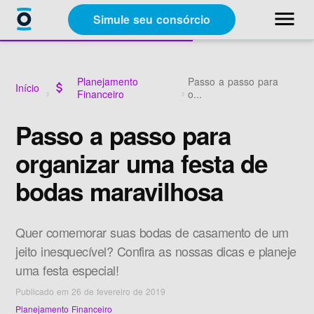
close
menu
Simule seu consórcio
Categorias
Planejamento
Passo a passo para
Início
attach_money
Financeiro
o...
Materiais Gratuitos
Passo a passo para
organizar uma festa de
Sobre a Racon
bodas maravilhosa
A Racon
Quer comemorar suas bodas de casamento de um
jeito inesquecível? Confira as nossas dicas e planeje
uma festa especial!
Publicado em 26 de fevereiro de 2019
Simule seu consórcio
Planejamento Financeiro