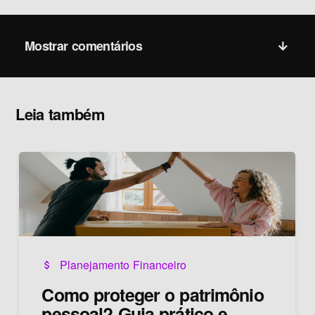
Mostrar comentários
Leia também
Planejamento Financeiro
attach_money
Como proteger o patrimônio
pessoal? Guia prático e