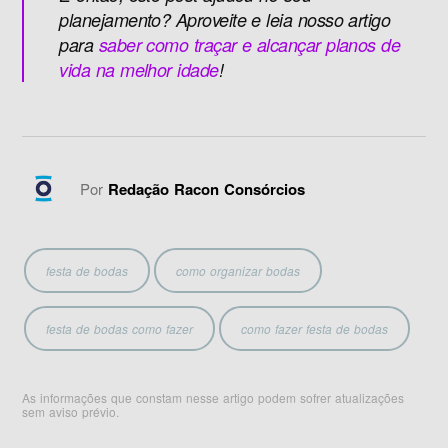
planejamento? Aproveite e leia nosso artigo
para
saber como traçar e alcançar planos de
vida na melhor idade
!
Por
Redação Racon Consórcios
festa de bodas
como organizar bodas
festa de bodas como fazer
como fazer festa de bodas
As informações que constam nesse artigo podem sofrer atualizações
sem aviso prévio.