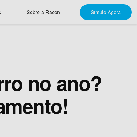
s
Sobre a Racon
Simule Agora
rro no ano?
jamento!