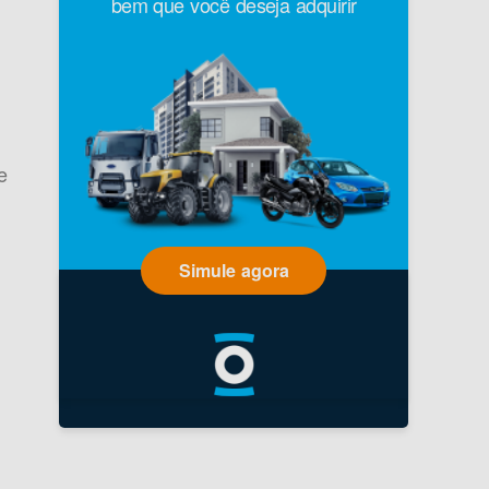
bem que você deseja adquirir
e
Simule agora