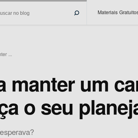
Materiais Gratuito
er ...
a manter um ca
ça o seu plane
 esperava?