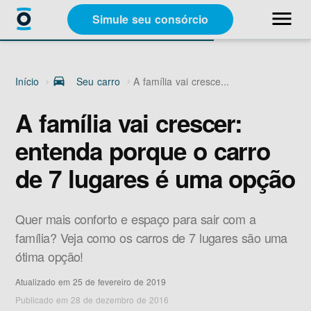
close
menu
Simule seu consórcio
Categorias
Início
drive_eta
Seu carro
A família vai cresce...
Materiais Gratuitos
A família vai crescer:
entenda porque o carro
Sobre a Racon
de 7 lugares é uma opção
A Racon
Quer mais conforto e espaço para sair com a
família? Veja como os carros de 7 lugares são uma
ótima opção!
Atualizado em 25 de fevereiro de 2019
Simule seu consórcio
Publicado em 28 de dezembro de 2016