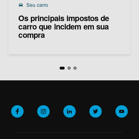
Seu carro
drive_eta
Os principais impostos de
carro que incidem em sua
compra