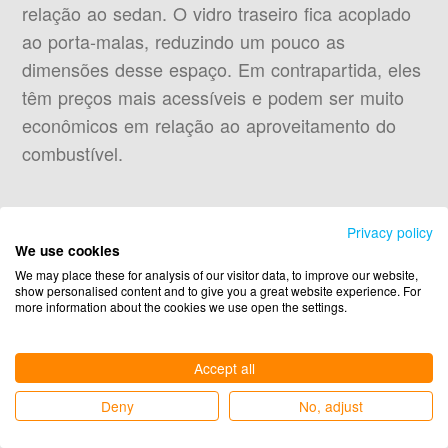
relação ao sedan. O vidro traseiro fica acoplado
ao porta-malas, reduzindo um pouco as
dimensões desse espaço. Em contrapartida, eles
têm preços mais acessíveis e podem ser muito
econômicos em relação ao aproveitamento do
combustível.
SUV
Privacy policy
We use cookies
We may place these for analysis of our visitor data, to improve our website,
show personalised content and to give you a great website experience. For
SUVs são o que há de melhor na combinação
more information about the cookies we use open the settings.
entre resistência, conforto e luxo. Antigamente,
eram opções restritas às classes de maior poder
Accept all
aquisitivo. Porém, na atualidade, esse cenário
Deny
No, adjust
mudou e muitas famílias fazem uso desse tipo de
carro no dia a dia.