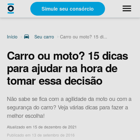
close
menu
Simule seu consórcio
Categorias
Início
drive_eta
Seu carro
Carro ou moto? 15 di...
Materiais Gratuitos
Carro ou moto? 15 dicas
para ajudar na hora de
Sobre a Racon
tomar essa decisão
A Racon
Não sabe se fica com a agilidade da moto ou com a
segurança do carro? Veja várias dicas para fazer a
melhor escolha!
Atualizado em 15 de dezembro de 2021
Simule seu consórcio
Publicado em 13 de setembro de 2016