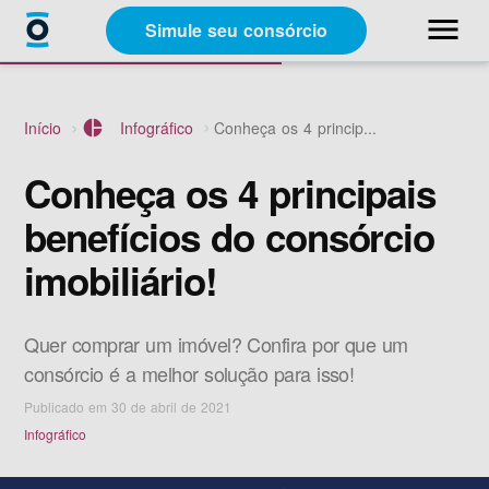
close
menu
Simule seu consórcio
Categorias
Início
pie_chart
Infográfico
Conheça os 4 princip...
Materiais Gratuitos
Conheça os 4 principais
benefícios do consórcio
Sobre a Racon
imobiliário!
A Racon
Quer comprar um imóvel? Confira por que um
consórcio é a melhor solução para isso!
Publicado em 30 de abril de 2021
Infográfico
Simule seu consórcio