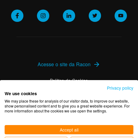
Acesse o site da Racon
arrow_forward
Política de Cookies
Privacy policy
We use cookies
Política de Privacidade
We may place these for analysis of our visitor data, to improve our website,
show personalised content and to give you a great website experience. For
more information about the cookies we use open the settings.
Accept all