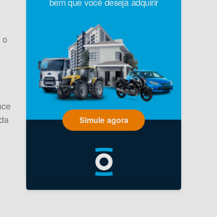
bem que você deseja adquirir
 o
nce
ada
Simule agora