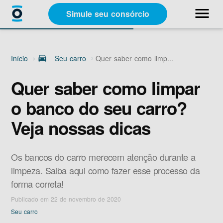
close
menu
Simule seu consórcio
Categorias
Início
drive_eta
Seu carro
Quer saber como limp...
Materiais Gratuitos
Quer saber como limpar
o banco do seu carro?
Sobre a Racon
Veja nossas dicas
A Racon
Os bancos do carro merecem atenção durante a
limpeza. Saiba aqui como fazer esse processo da
forma correta!
Publicado em 22 de novembro de 2020
Simule seu consórcio
Seu carro