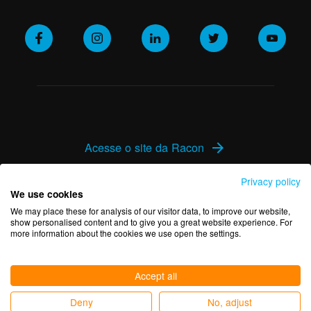
Acesse o site da Racon
arrow_forward
Privacy policy
Política de Cookies
We use cookies
We may place these for analysis of our visitor data, to improve our website,
Política de Privacidade
show personalised content and to give you a great website experience. For
more information about the cookies we use open the settings.
Accept all
Deny
No, adjust