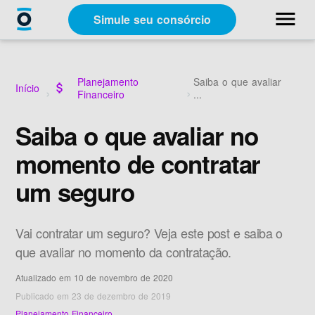
close
menu
Simule seu consórcio
Categorias
Planejamento
Saiba o que avaliar
Início
attach_money
Financeiro
...
Materiais Gratuitos
Saiba o que avaliar no
momento de contratar
Sobre a Racon
um seguro
A Racon
Vai contratar um seguro? Veja este post e saiba o
que avaliar no momento da contratação.
Atualizado em 10 de novembro de 2020
Simule seu consórcio
Publicado em 23 de dezembro de 2019
Planejamento Financeiro