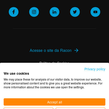
Acesse o site da Racon
arrow_forward
Política de Cookies
Privacy policy
We use cookies
Política de Privacidade
We may place these for analysis of our visitor data, to improve our website,
show personalised content and to give you a great website experience. For
more information about the cookies we use open the settings.
Accept all