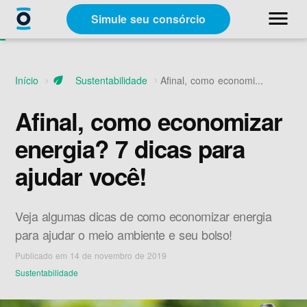
close
menu
Simule seu consórcio
Categorias
Início
eco
Sustentabilidade
Afinal, como economi...
Materiais Gratuitos
Afinal, como economizar
energia? 7 dicas para
Sobre a Racon
ajudar você!
A Racon
Veja algumas dicas de como economizar energia
para ajudar o meio ambiente e seu bolso!
Publicado em 14 de novembro de 2019
Sustentabilidade
Simule seu consórcio