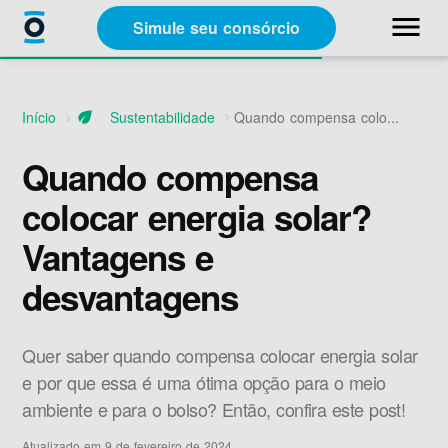
close
menu
Simule seu consórcio
Categorias
Início
eco
Sustentabilidade
Quando compensa colo...
Materiais Gratuitos
Quando compensa
colocar energia solar?
Sobre a Racon
Vantagens e
desvantagens
A Racon
Quer saber quando compensa colocar energia solar
e por que essa é uma ótima opção para o meio
ambiente e para o bolso? Então, confira este post!
Simule seu consórcio
Atualizado em 9 de fevereiro de 2024