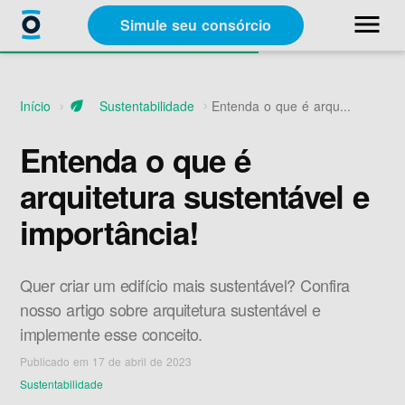
close
menu
Simule seu consórcio
Categorias
Início
eco
Sustentabilidade
Entenda o que é arqu...
Materiais Gratuitos
Entenda o que é
arquitetura sustentável e
Sobre a Racon
importância!
A Racon
Quer criar um edifício mais sustentável? Confira
nosso artigo sobre arquitetura sustentável e
implemente esse conceito.
Publicado em 17 de abril de 2023
Simule seu consórcio
Sustentabilidade