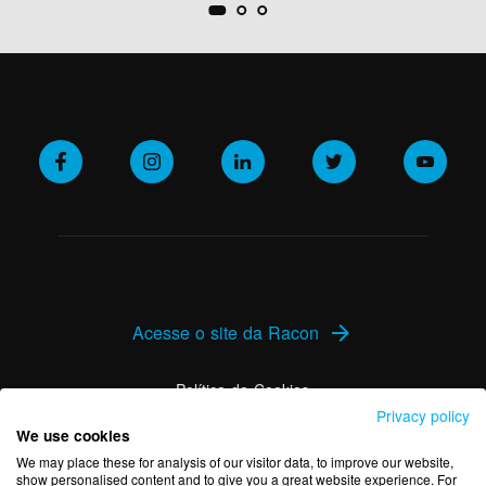
Acesse o site da Racon
arrow_forward
Política de Cookies
Privacy policy
We use cookies
Política de Privacidade
We may place these for analysis of our visitor data, to improve our website,
show personalised content and to give you a great website experience. For