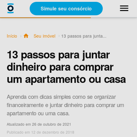
close
menu
Simule seu consórcio
Categorias
Início
home
Seu imóvel
13 passos para junta...
Materiais Gratuitos
13 passos para juntar
dinheiro para comprar
Sobre a Racon
um apartamento ou casa
A Racon
Aprenda com dicas simples como se organizar
financeiramente e juntar dinheiro para comprar um
apartamento ou uma casa.
Atualizado em 26 de outubro de 2021
Simule seu consórcio
Publicado em 12 de dezembro de 2018