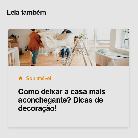
Leia também
Seu imóvel
home
Como deixar a casa mais
aconchegante? Dicas de
decoração!