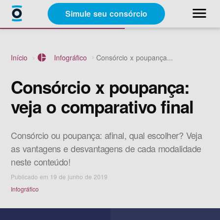
close
menu
Simule seu consórcio
Categorias
Início
pie_chart
Infográfico
Consórcio x poupança...
Materiais Gratuitos
Consórcio x poupança:
veja o comparativo final
Sobre a Racon
Consórcio ou poupança: afinal, qual escolher? Veja
A Racon
as vantagens e desvantagens de cada modalidade
neste conteúdo!
Publicado em 19 de junho de 2019
Infográfico
Simule seu consórcio