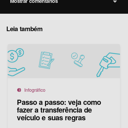
Mostrar comentários
Leia também
Infográfico
pie_chart
Passo a passo: veja como
fazer a transferência de
veículo e suas regras