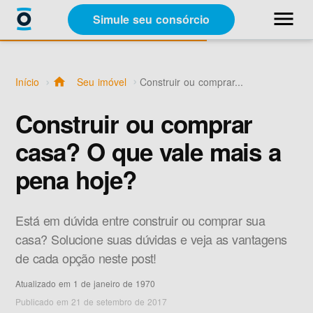
close
menu
Simule seu consórcio
Categorias
Início
home
Seu imóvel
Construir ou comprar...
Materiais Gratuitos
Construir ou comprar
casa? O que vale mais a
Sobre a Racon
pena hoje?
A Racon
Está em dúvida entre construir ou comprar sua
casa? Solucione suas dúvidas e veja as vantagens
de cada opção neste post!
Atualizado em 1 de janeiro de 1970
Simule seu consórcio
Publicado em 21 de setembro de 2017