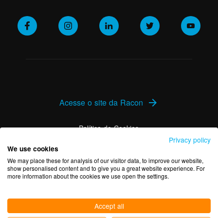
Acesse o site da Racon
arrow_forward
Política de Cookies
Privacy policy
We use cookies
Política de Privacidade
We may place these for analysis of our visitor data, to improve our website,
show personalised content and to give you a great website experience. For
more information about the cookies we use open the settings.
Accept all