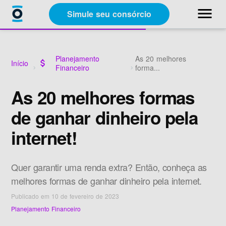
close
menu
Simule seu consórcio
Categorias
Planejamento
As 20 melhores
Início
attach_money
Financeiro
forma...
Materiais Gratuitos
As 20 melhores formas
de ganhar dinheiro pela
Sobre a Racon
internet!
A Racon
Quer garantir uma renda extra? Então, conheça as
melhores formas de ganhar dinheiro pela internet.
Publicado em 10 de fevereiro de 2023
Planejamento Financeiro
Simule seu consórcio