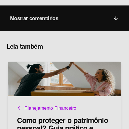
Mostrar comentários
Leia também
Planejamento Financeiro
attach_money
Como proteger o patrimônio
pessoal? Guia prático e