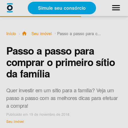
close
menu
Simule seu consórcio
Categorias
Início
home
Seu imóvel
Passo a passo para c...
Materiais Gratuitos
Passo a passo para
comprar o primeiro sítio
Sobre a Racon
da família
A Racon
Quer investir em um sítio para a família? Veja um
passo a passo com as melhores dicas para efetuar
a compra!
Publicado em 19 de novembro de 2018
Simule seu consórcio
Seu imóvel