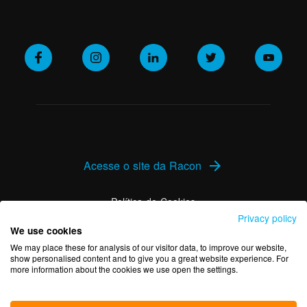
Acesse o site da Racon
arrow_forward
Política de Cookies
Privacy policy
We use cookies
Política de Privacidade
We may place these for analysis of our visitor data, to improve our website,
show personalised content and to give you a great website experience. For
more information about the cookies we use open the settings.