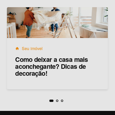
Seu imóvel
home
Como deixar a casa mais
aconchegante? Dicas de
decoração!