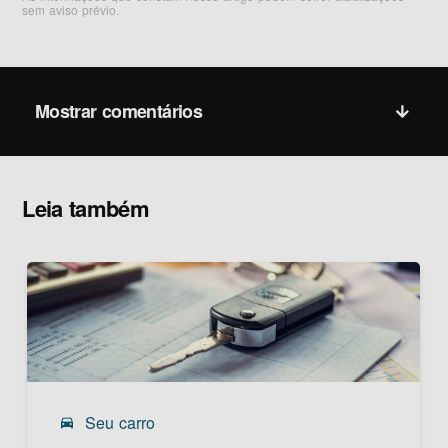
sem aviso prévio.
Mostrar comentários
Leia também
Seu carro
drive_eta