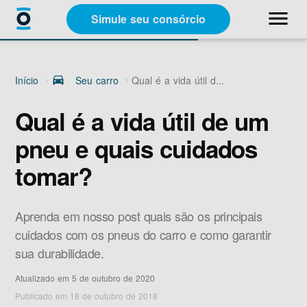
close
menu
Simule seu consórcio
Categorias
Início
drive_eta
Seu carro
Qual é a vida útil d...
Materiais Gratuitos
Qual é a vida útil de um
pneu e quais cuidados
Sobre a Racon
tomar?
A Racon
Aprenda em nosso post quais são os principais
cuidados com os pneus do carro e como garantir
sua durabilidade.
Atualizado em 5 de outubro de 2020
Simule seu consórcio
Publicado em 18 de outubro de 2018