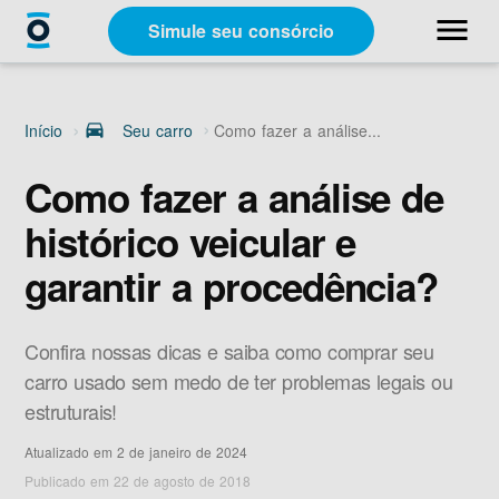
close
menu
Simule seu consórcio
Categorias
Início
drive_eta
Seu carro
Como fazer a análise...
Materiais Gratuitos
Como fazer a análise de
histórico veicular e
Sobre a Racon
garantir a procedência?
A Racon
Confira nossas dicas e saiba como comprar seu
carro usado sem medo de ter problemas legais ou
estruturais!
Atualizado em 2 de janeiro de 2024
Simule seu consórcio
Publicado em 22 de agosto de 2018