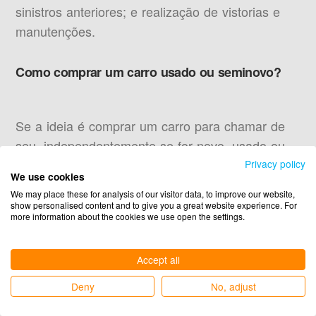
sinistros anteriores; e realização de vistorias e
manutenções.
Como comprar um carro usado ou seminovo?
Se a ideia é comprar um carro para chamar de
seu, independentemente se for novo, usado ou
seminovo, pode-se contar com o
Privacy policy
We use cookies
autofinanciamento do consórcio. É uma
We may place these for analysis of our visitor data, to improve our website,
modalidade de investimento para adquirir um
show personalised content and to give you a great website experience. For
more information about the cookies we use open the settings.
veículo, imóvel e terreno, entre outros bens e
serviços.
Accept all
Por meio do pagamento de parcelas mensais,
Deny
No, adjust
acrescidas de taxas administrativas e de