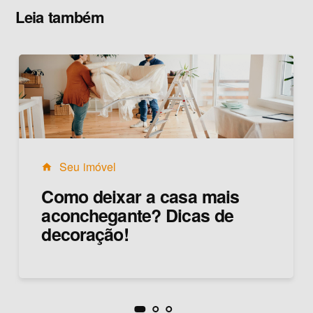
Leia também
Seu imóvel
home
Como deixar a casa mais
aconchegante? Dicas de
decoração!