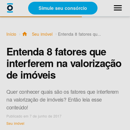
close
menu
Simule seu consórcio
Categorias
Início
home
Seu imóvel
Entenda 8 fatores qu...
Materiais Gratuitos
Entenda 8 fatores que
interferem na valorização
Sobre a Racon
de imóveis
A Racon
Quer conhecer quais são os fatores que interferem
na valorização de imóveis? Então leia esse
conteúdo!
Publicado em 7 de junho de 2017
Simule seu consórcio
Seu imóvel