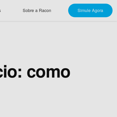
s
Sobre a Racon
Simule Agora
cio: como