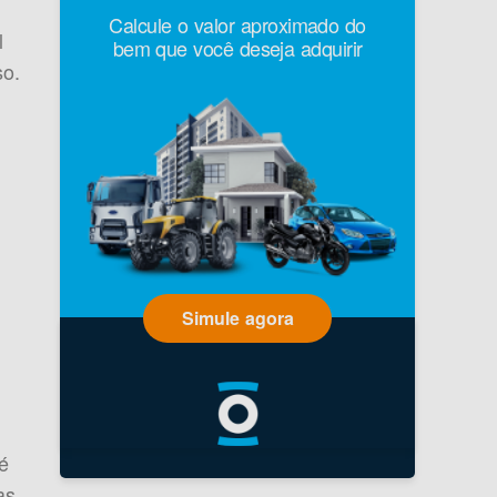
Calcule o valor aproximado do
l
bem que você deseja adquirir
so.
Simule agora
é
as