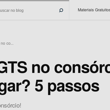
Materiais Gratuito
no co...
GTS no consór
gar? 5 passos
nsórcio!