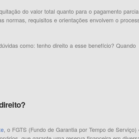
 quitação do valor total quanto para o pagamento parcia
as normas, requisitos e orientações envolvem o proces
úvidas como: tenho direito a esse benefício? Quando
ireito?
te
, o FGTS (Fundo de Garantia por Tempo de Serviço) 
nários, que garante uma reserva financeira em divers