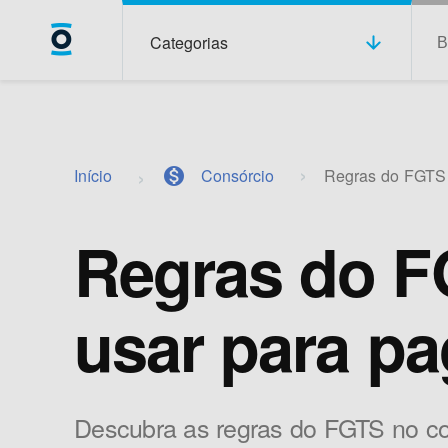
Categorias
Início
monetization_on
Consórcio
Regras do FGTS 
Regras do F
usar para pa
Descubra as regras do FGTS no co