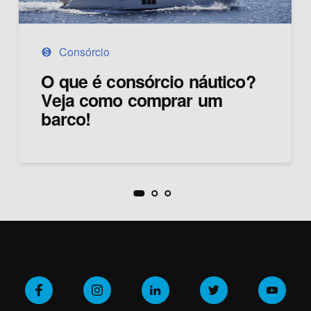
Consórcio
monetization_on
O que é consórcio náutico?
Veja como comprar um
barco!