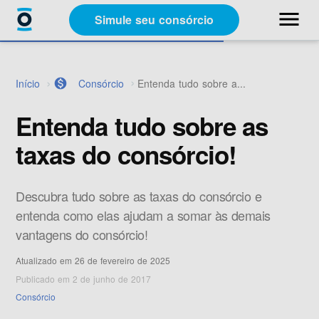
close
menu
Simule seu consórcio
Categorias
Início
monetization_on
Consórcio
Entenda tudo sobre a...
Materiais Gratuitos
Entenda tudo sobre as
taxas do consórcio!
Sobre a Racon
Descubra tudo sobre as taxas do consórcio e
A Racon
entenda como elas ajudam a somar às demais
vantagens do consórcio!
Atualizado em 26 de fevereiro de 2025
Publicado em 2 de junho de 2017
Simule seu consórcio
Consórcio