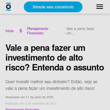
close
menu
Simule seu consórcio
Categorias
Planejamento
Vale a pena fazer
Início
attach_money
Financeiro
um...
Materiais Gratuitos
Vale a pena fazer um
investimento de alto
Sobre a Racon
risco? Entenda o assunto
A Racon
Quer investir melhor seu dinheiro? Então, veja se
vale a pena fazer um investimento de alto risco!
Atualizado em 11 de julho de 2025
Simule seu consórcio
Publicado em 2 de setembro de 2021
Planejamento Financeiro