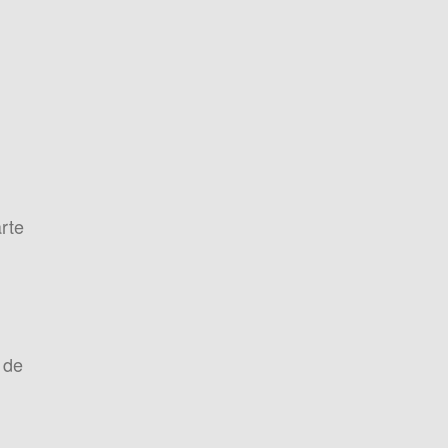
rte
 de