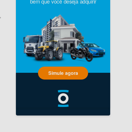
bem que você deseja adquirir
,
Simule agora