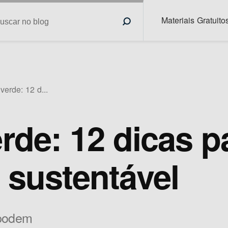
Materiais Gratuito
erde: 12 d...
de: 12 dicas p
 sustentável
 podem