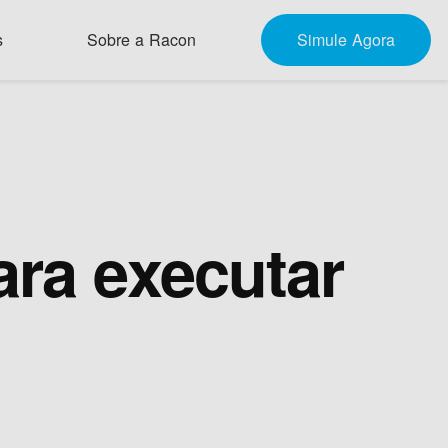
s
Sobre a Racon
Simule Agora
ara executar