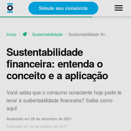
close
menu
Simule seu consórcio
Categorias
Início
eco
Sustentabilidade
Sustentabilidade fin...
Materiais Gratuitos
Sustentabilidade
financeira: entenda o
Sobre a Racon
conceito e a aplicação
A Racon
Você sabia que o consumo consciente hoje pode te
levar à sustentabilidade financeira? Saiba como
aqui!
Atualizado em 28 de dezembro de 2021
Simule seu consórcio
Publicado em 24 de outubro de 2017